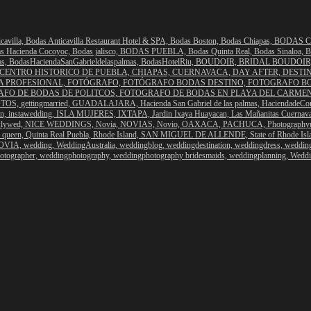
cavilla,
Bodas Anticavilla Restaurant Hotel & SPA,
Bodas Boston,
Bodas Chiapas,
BODAS C
s Hacienda Cocoyoc,
Bodas jalisco,
BODAS PUEBLA,
Bodas Quinta Real,
Bodas Sinaloa,
B
as,
BodasHaciendaSanGabrieldelaspalmas,
BodasHotelRiu,
BOUDOIR,
BRIDAL BOUDOIR
CENTRO HISTORICO DE PUEBLA,
CHIAPAS,
CUERNAVACA,
DAY AFTER,
DESTI
A PROFESIONAL,
FOTÓGRAFO,
FOTÓGRAFO BODAS DESTINO,
FOTOGRAFO B
FO DE BODAS DE POLITCOS,
FOTOGRAFO DE BODAS EN PLAYA DEL CARME
TOS,
gettingmarried,
GUADALAJARA,
Hacienda San Gabriel de las palmas,
HaciendadeCor
an,
instawedding,
ISLA MUJERES,
IXTAPA,
Jardin Ixaya Huayacan,
Las Mañanitas Cuernav
lywed,
NICE WEDDINGS,
Novia,
NOVIAS,
Novio,
OAXACA,
PACHUCA,
Photography
,
queen,
Quinta Real Puebla,
Rhode Island,
SAN MIGUEL DE ALLENDE,
State of Rhode Is
OVIA,
wedding,
WeddingAustralia,
weddingblog,
weddingdestination,
weddingdress,
weddin
otographer,
weddingphotography,
weddingphotography bridesmaids,
weddingplanning,
Weddi