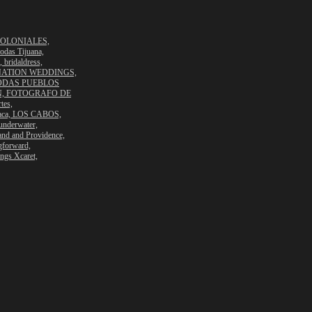
OLONIALES,
odas Tijuana,
,
bridaldress,
NATION WEDDINGS,
ODAS PUEBLOS
N,
FOTOGRAFO DE
tes,
aca,
LOS CABOS,
underwater,
land and Providence,
gforward,
ngs Xcaret,