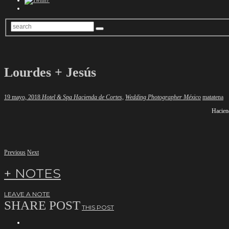
Lourdes + Jesús
Author
19 mayo, 2018
Hotel & Spa Hacienda de Cortes,
Wedding Photographer México
matatena
Hacien
Previous
Next
+ NOTES
LEAVE A NOTE
SHARE POST
THIS POST