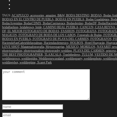
TAGS:
ACAPULCO,
accessories,
amazing,
B&W,
BODA DESTINO,
BODAS,
Bodas Anti
BODAS EN EL CENTRO DE PUEBLA,
BODAS EN PUEBLA,
Bodas Guadalajara,
Boda
BodasArgentina,
BodasCDMX,
BodasCuernavaca,
Bodasdestino,
BodasDF,
BodasHaciend
bridalfashion,
bridalgown,
bride,
CAMINO REAL PUEBLA,
CANCUN,
CASA REYNA,
DF,
EL MEJOR FOTOGRAFO DE BODAS,
FASHION,
FOTOGRAFIA,
FOTOGRAFÍ
MAGICOS,
FOTÓGRAFO DE BODA DE LOS CABOS,
Fotografo de Bodas,
FOTOGRA
BODAS EN PUEBLA,
FOTÓGRAFO DE PLAYA DEL CARMEN,
FOTÓGRAFOS,
FO
HaciendaSanGabrieldelaspalmas,
Haciendasdemexico,
HOLBOX,
Hotel Huayacán,
Huayac
LOVE SHOT,
Matatenafotografia,
Mejoresparejas,
MEXICO,
MORELOS,
NAYARIT,
new
photojournalism,
photojournalism photography wedding,
PLAYA DEL CARMEN,
princess
THE BEST PHOTOGRAPHER,
TLAXCALA,
Trashthedress,
TULUM,
VESTIDO DE N
weddinggown,
weddingidea,
Weddingnewzealand,
weddingparty,
weddingphoto,
weddingph
weddingshot,
weddingtime,
Xcaret Park