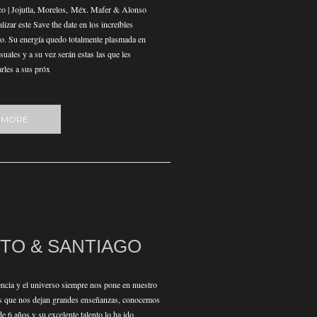
co | Jojutla, Morelos, Méx. Mafer & Alonso
alizar este Save the date en los increíbles
o. Su energía quedo totalmente plasmada en
uales y a su vez serán estas las que les
rles a sus próx
 MORE
TO & SANTIAGO
cia y el universo siempre nos pone en nuestro
s que nos dejan grandes enseñanzas, conocemos
e 6 años y su excelente talento lo ha ido