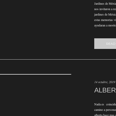
Jardines de Méxi
nos invitaron a re
jardines de Méxic
estas memorias vis
ayudaran a mostra
READ
14 octubre, 2019
ALBER
Nada es coinciden
camino a persona
alberto hace mas d