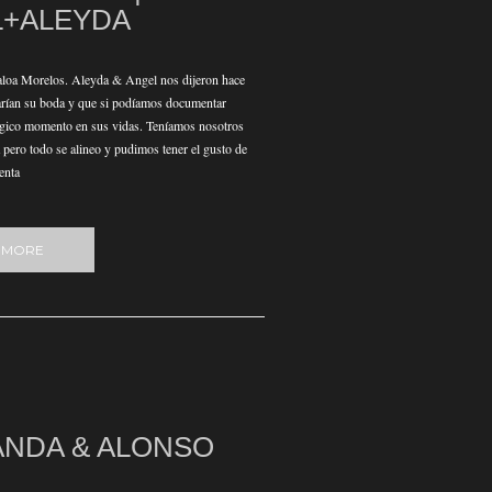
L+ALEYDA
aloa Morelos. Aleyda & Angel nos dijeron hace
arían su boda y que si podíamos documentar
ágico momento en sus vidas. Teníamos nosotros
 pero todo se alineo y pudimos tener el gusto de
enta
 MORE
NDA & ALONSO