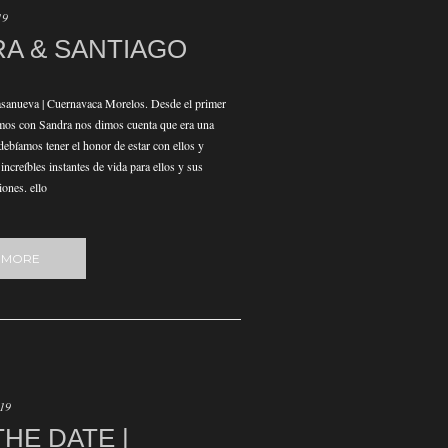
19
A & SANTIAGO
sanueva | Cuernavaca Morelos. Desde el primer
imos con Sandra nos dimos cuenta que era una
debíamos tener el honor de estar con ellos y
ncreíbles instantes de vida para ellos y sus
ones. ello
 MORE
019
THE DATE |