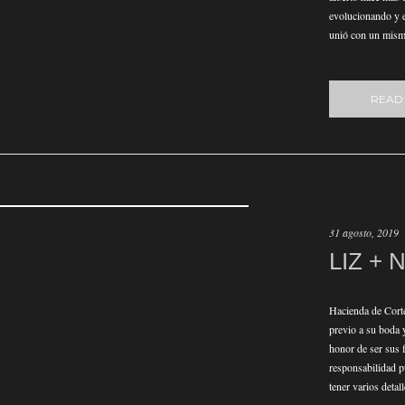
evolucionando y e
unió con un mism
READ
31 agosto, 2019
LIZ + 
Hacienda de Corte
previo a su boda 
honor de ser sus 
responsabilidad p
tener varios detall