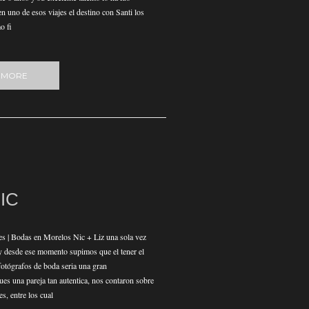
n uno de esos viajes el destino con Santi los
o fi
 MORE
NIC
s | Bodas en Morelos Nic + Liz una sola vez
y desde ese momento supimos que el tener el
fotógrafos de boda seria una gran
ues una pareja tan autentica, nos contaron sobre
es, entre los cual