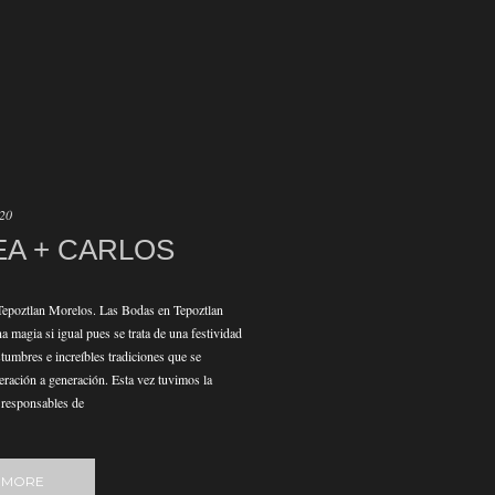
020
A + CARLOS
Tepoztlan Morelos. Las Bodas en Tepoztlan
 magia si igual pues se trata de una festividad
stumbres e increíbles tradiciones que se
eración a generación. Esta vez tuvimos la
s responsables de
 MORE