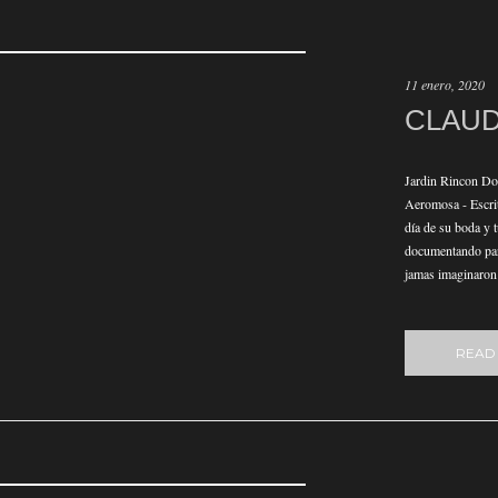
11 enero, 2020
CLAUD
Jardin Rincon Do
Aeromosa - Escrit
día de su boda y t
documentando para
jamas imaginaron
READ