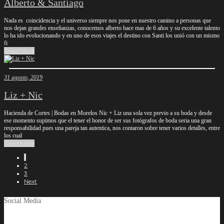
Alberto & Santiago
Nada es coincidencia y el universo siempre nos pone en nuestro camino a personas que
nos dejan grandes enseñanzas, conocemos alberto hace mas de 6 años y su excelente talento
lo ha ido evolucionando y en uno de esos viajes el destino con Santi los unió con un mismo
fi
Read More
31 agosto, 2019
Liz + Nic
Hacienda de Cortes | Bodas en Morelos Nic + Liz una sola vez previo a su boda y desde
ese momento supimos que el tener el honor de ser sus fotógrafos de boda seria una gran
responsabilidad pues una pareja tan autentica, nos contaron sobre tener varios detalles, entre
los cual
Read More
1
2
3
Next
Social Media