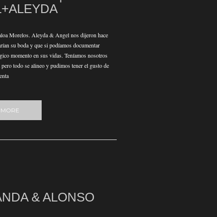
L+ALEYDA
aloa Morelos. Aleyda & Angel nos dijeron hace
arían su boda y que si podíamos documentar
ágico momento en sus vidas. Teníamos nosotros
 pero todo se alineo y pudimos tener el gusto de
enta
 MORE
NDA & ALONSO