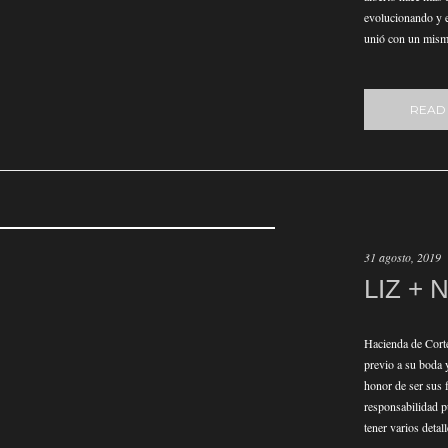
evolucionando y e
unió con un mism
READ
31 agosto, 2019
LIZ + 
Hacienda de Corte
previo a su boda 
honor de ser sus 
responsabilidad p
tener varios detall