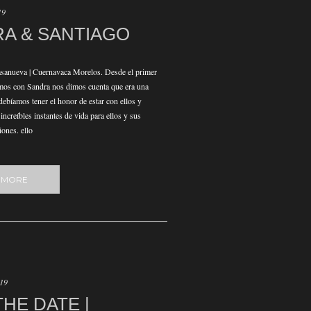
19
A & SANTIAGO
sanueva | Cuernavaca Morelos. Desde el primer
imos con Sandra nos dimos cuenta que era una
debíamos tener el honor de estar con ellos y
ncreíbles instantes de vida para ellos y sus
ones. ello
 MORE
019
THE DATE |