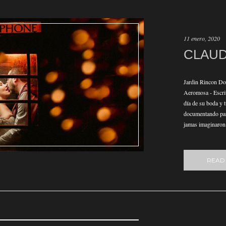
11 enero, 2020
CLAUD
Jardin Rincon Do
Aeromosa - Escrit
día de su boda y t
documentando para
jamas imaginaron
READ