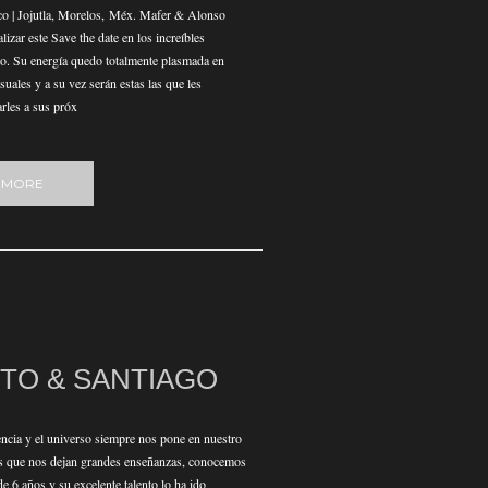
co | Jojutla, Morelos, Méx. Mafer & Alonso
alizar este Save the date en los increíbles
o. Su energía quedo totalmente plasmada en
uales y a su vez serán estas las que les
rles a sus próx
 MORE
TO & SANTIAGO
cia y el universo siempre nos pone en nuestro
s que nos dejan grandes enseñanzas, conocemos
e 6 años y su excelente talento lo ha ido