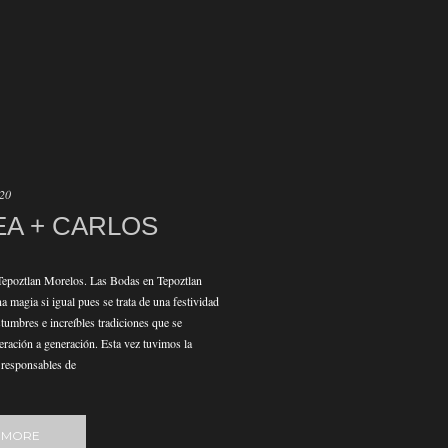
020
A + CARLOS
Tepoztlan Morelos. Las Bodas en Tepoztlan
 magia si igual pues se trata de una festividad
stumbres e increíbles tradiciones que se
eración a generación. Esta vez tuvimos la
s responsables de
 MORE