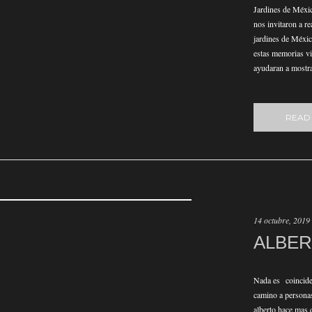
Jardines de Méxi
nos invitaron a re
jardines de Méxic
estas memorias vis
ayudaran a mostra
READ
14 octubre, 2019
ALBER
Nada es coinciden
camino a persona
alberto hace mas d