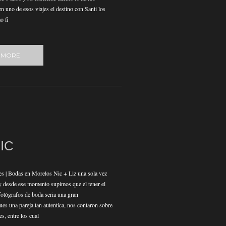
n uno de esos viajes el destino con Santi los
o fi
 MORE
NIC
s | Bodas en Morelos Nic + Liz una sola vez
y desde ese momento supimos que el tener el
fotógrafos de boda seria una gran
ues una pareja tan autentica, nos contaron sobre
es, entre los cual