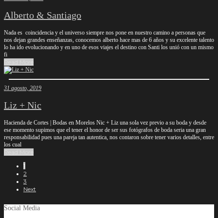
Alberto & Santiago
Nada es coincidencia y el universo siempre nos pone en nuestro camino a personas que
nos dejan grandes enseñanzas, conocemos alberto hace mas de 6 años y su excelente talento
lo ha ido evolucionando y en uno de esos viajes el destino con Santi los unió con un mismo
fi
Read More
31 agosto, 2019
Liz + Nic
Hacienda de Cortes | Bodas en Morelos Nic + Liz una sola vez previo a su boda y desde
ese momento supimos que el tener el honor de ser sus fotógrafos de boda seria una gran
responsabilidad pues una pareja tan autentica, nos contaron sobre tener varios detalles, entre
los cual
Read More
1
2
3
Next
Social Media