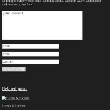
weddingphotography bridesmaids,
weddingplanning,
Weddings Xcaret,
weddingshot,
weddingtime,
Xcaret Park
Related posts
Michele & Mauricio