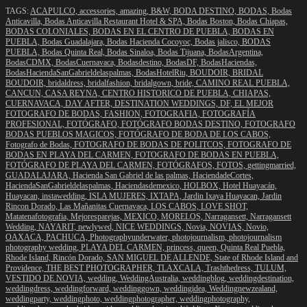
TAGS:
ACAPULCO,
accessories,
amazing,
B&W,
BODA DESTINO,
BODAS,
Bodas
Anticavilla,
Bodas Anticavilla Restaurant Hotel & SPA,
Bodas Boston,
Bodas Chiapas,
BODAS COLONIALES,
BODAS EN EL CENTRO DE PUEBLA,
BODAS EN
PUEBLA,
Bodas Guadalajara,
Bodas Hacienda Cocoyoc,
Bodas jalisco,
BODAS
PUEBLA,
Bodas Quinta Real,
Bodas Sinaloa,
Bodas Tijuana,
BodasArgentina,
BodasCDMX,
BodasCuernavaca,
Bodasdestino,
BodasDF,
BodasHaciendas,
BodasHaciendaSanGabrieldelaspalmas,
BodasHotelRiu,
BOUDOIR,
BRIDAL
BOUDOIR,
bridaldress,
bridalfashion,
bridalgown,
bride,
CAMINO REAL PUEBLA,
CANCUN,
CASA REYNA,
CENTRO HISTORICO DE PUEBLA,
CHIAPAS,
CUERNAVACA,
DAY AFTER,
DESTINATION WEDDINGS,
DF,
EL MEJOR
FOTOGRAFO DE BODAS,
FASHION,
FOTOGRAFIA,
FOTOGRAFÍA
PROFESIONAL,
FOTÓGRAFO,
FOTÓGRAFO BODAS DESTINO,
FOTOGRAFO
BODAS PUEBLOS MAGICOS,
FOTÓGRAFO DE BODA DE LOS CABOS,
Fotografo de Bodas,
FOTOGRAFO DE BODAS DE POLITCOS,
FOTOGRAFO DE
BODAS EN PLAYA DEL CARMEN,
FOTOGRAFO DE BODAS EN PUEBLA,
FOTÓGRAFO DE PLAYA DEL CARMEN,
FOTÓGRAFOS,
FOTOS,
gettingmarried,
GUADALAJARA,
Hacienda San Gabriel de las palmas,
HaciendadeCortes,
HaciendaSanGabrieldelaspalmas,
Haciendasdemexico,
HOLBOX,
Hotel Huayacán,
Huayacan,
instawedding,
ISLA MUJERES,
IXTAPA,
Jardin Ixaya Huayacan,
Jardin
Rincon Dorado,
Las Mañanitas Cuernavaca,
LOS CABOS,
LOVE SHOT,
Matatenafotografia,
Mejoresparejas,
MEXICO,
MORELOS,
Narragansett,
Narragansett
Wedding,
NAYARIT,
newlywed,
NICE WEDDINGS,
Novia,
NOVIAS,
Novio,
OAXACA,
PACHUCA,
Photographyunderwater,
photojournalism,
photojournalism
photography wedding,
PLAYA DEL CARMEN,
princess,
queen,
Quinta Real Puebla,
Rhode Island,
Rincón Dorado,
SAN MIGUEL DE ALLENDE,
State of Rhode Island and
Providence,
THE BEST PHOTOGRAPHER,
TLAXCALA,
Trashthedress,
TULUM,
VESTIDO DE NOVIA,
wedding,
WeddingAustralia,
weddingblog,
weddingdestination,
weddingdress,
weddingforward,
weddinggown,
weddingidea,
Weddingnewzealand,
weddingparty,
weddingphoto,
weddingphotographer,
weddingphotography,