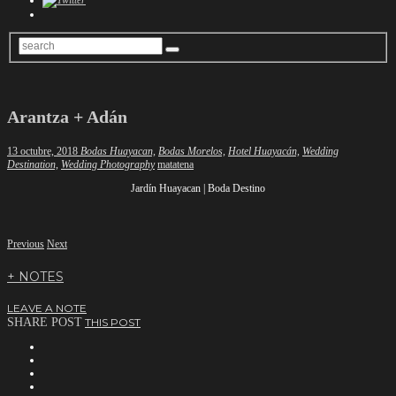
Arantza + Adán
13 octubre, 2018
Bodas Huayacan,
Bodas Morelos,
Hotel Huayacán,
Wedding
Author
Destination,
Wedding Photography
matatena
Jardín Huayacan | Boda Destino
Previous
Next
+ NOTES
LEAVE A NOTE
SHARE POST
THIS POST