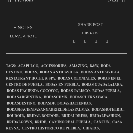
SHARE POST
+ NOTES
THIS POST
LEAVE A NOTE
TAGS:
ACAPULCO,
ACCESSORIES,
AMAZING,
B&W,
BODA
DESTINO,
BODAS,
BODAS ANTICAVILLA,
BODAS ANTICAVILLA
RESTAURANT HOTEL & SPA,
BODAS COLONIALES,
BODAS EN EL
CENTRO DE PUEBLA,
BODAS EN PUEBLA,
BODAS GUADALAJARA,
BODAS HACIENDA COCOYOC,
BODAS JALISCO,
BODAS PUEBLA,
BODASARGENTINA,
BODASCDMX,
BODASCUERNAVACA,
BODASDESTINO,
BODASDF,
BODASHACIENDAS,
BODASHACIENDASANGABRIELDELASPALMAS,
BODASHOTELRIU,
BOUDOIR,
BRIDAL BOUDOIR,
BRIDALDRESS,
BRIDALFASHION,
BRIDALGOWN,
BRIDE,
CAMINO REAL PUEBLA,
CANCUN,
CASA
REYNA,
CENTRO HISTORICO DE PUEBLA,
CHIAPAS,