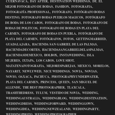
CUERNAVACA,
DAY AFTER,
DESTINATION WEDDINGS,
DF,
EL
MEJOR FOTOGRAFO DE BODAS,
FASHION,
FOTOGRAFIA,
FOTOGRAFÍA PROFESIONAL,
FOTÓGRAFO,
FOTÓGRAFO BODAS
DESTINO,
FOTOGRAFO BODAS PUEBLOS MAGICOS,
FOTÓGRAFO
DE BODA DE LOS CABOS,
FOTOGRAFO DE BODAS,
FOTOGRAFO DE
BODAS DE POLITCOS,
FOTOGRAFO DE BODAS EN PLAYA DEL
CARMEN,
FOTOGRAFO DE BODAS EN PUEBLA,
FOTÓGRAFO DE
PLAYA DEL CARMEN,
FOTÓGRAFOS,
FOTOS,
GETTINGMARRIED,
GUADALAJARA,
HACIENDA SAN GABRIEL DE LAS PALMAS,
HACIENDADECORTES,
HACIENDASANGABRIELDELASPALMAS,
HACIENDASDEMEXICO,
HOLBOX,
INSTAWEDDING,
ISLA
MUJERES,
IXTAPA,
LOS CABOS,
LOVE SHOT,
MATATENAFOTOGRAFIA,
MEJORESPAREJAS,
MEXICO,
MORELOS,
NAYARIT,
NEWLYWED,
NICE WEDDINGS,
NOVIA,
NOVIAS,
NOVIO,
OAXACA,
PACHUCA,
PHOTOGRAPHYUNDERWATER,
PLAYA DEL CARMEN,
PRINCESS,
QUEEN,
SAN MIGUEL DE
ALLENDE,
THE BEST PHOTOGRAPHER,
TLAXCALA,
TRASHTHEDRESS,
TULUM,
VESTIDO DE NOVIA,
WEDDING,
WEDDINGAUSTRALIA,
WEDDINGBLOG,
WEDDINGDESTINATION,
WEDDINGDRESS,
WEDDINGFORWARD,
WEDDINGGOWN,
WEDDINGIDEA,
WEDDINGNEWZEALAND,
WEDDINGPARTY,
WEDDINGPHOTO,
WEDDINGPHOTOGRAPHER,