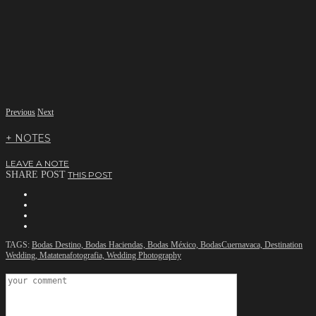
Previous
Next
+ NOTES
LEAVE A NOTE
SHARE POST
THIS POST
TAGS:
Bodas Destino,
Bodas Haciendas,
Bodas México,
BodasCuernavaca,
Destination
Wedding,
Matatenafotografia,
Wedding Photography